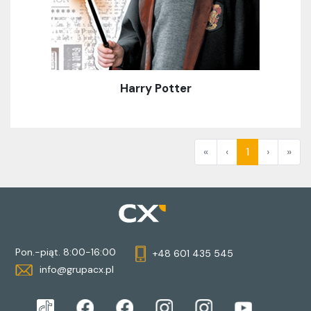
Harry Potter
«
‹
1
›
»
Pon.-piąt. 8:00-16:00
+48 601 435 545
info@grupacx.pl