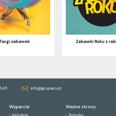
Targi zabawek
Zabawki Roku z ra
 545
info@grupacx.pl
Wsparcie
Ważne strony
Instrukcje
Nowości