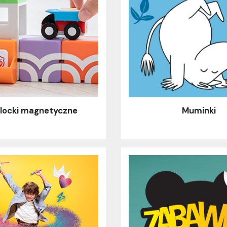
klocki magnetyczne
Muminki