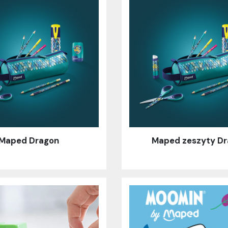
Maped Dragon
Maped zeszyty D