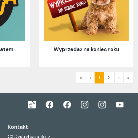
batem
Wyprzedaż na koniec roku
«
‹
1
2
›
»
Kontakt
CX Dystrybucja Sp. z