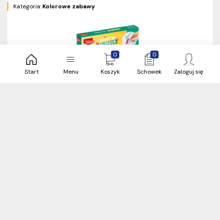
Kategoria:
Kolorowe zabawy
0
0
Start
Menu
Koszyk
Schowek
Zaloguj się
Produkt na zapytanie
Informacje o stanach magazynowych
niedostępne
szt.
Creativ malowanie po numerach kotek/króliczek