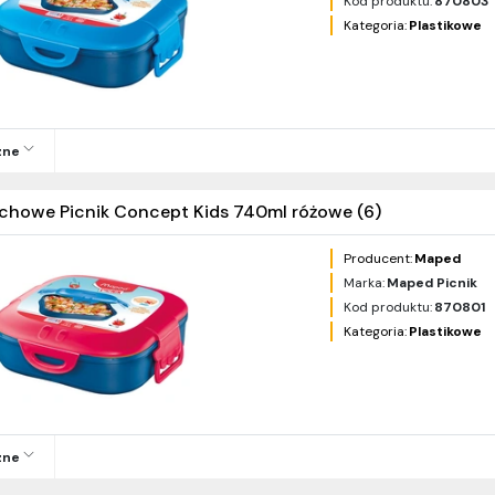
Kod produktu:
870803
Kategoria:
Plastikowe
zne
nchowe Picnik Concept Kids 740ml różowe (6)
Producent:
Maped
Marka:
Maped Picnik
Kod produktu:
870801
Kategoria:
Plastikowe
zne