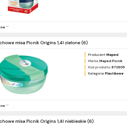
zne
chowe misa Picnik Origins 1,4l zielone (6)
Producent:
Maped
Marka:
Maped Picnik
Kod produktu:
872605
Kategoria:
Plastikowe
zne
chowe misa Picnik Origins 1,4l niebieskie (6)