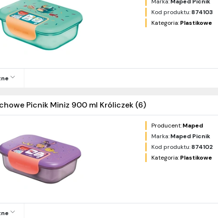
Marka:
Maped Picnik
Kod produktu:
874103
Kategoria:
Plastikowe
zne
chowe Picnik Miniz 900 ml Króliczek (6)
Producent:
Maped
Marka:
Maped Picnik
Kod produktu:
874102
Kategoria:
Plastikowe
zne