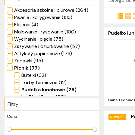
Kategoria:
Akcesoria szkolne i biurowe (264)
Pisanie i korygowanie (133)
Klejenie (4)
Malowanie i rysowanie (100)
Pudełko lun
Wycinanie i cięcie (75)
Zszywanie i dziurkowanie (57)
Artykuły papiernicze (179)
Zabawki (95)
Picnik (77)
Butelki (32)
Torby termiczne (12)
Pudełka lunchowe (25)
Plastikowe (20)
Dane technic
Filtry
Szklane (2)
Stalowe (3)
P
Cena
Sztućce (6)
Kubki termiczne (2)
Kolekcje (326)