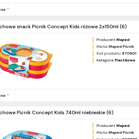
zne
nchowe snack Picnik Concept Kids różowe 2x150ml (6)
Producent:
Maped
Marka:
Maped Picnik
Kod produktu:
870901
Kategoria:
Plastikowe
zne
chowe Picnik Concept Kids 740ml niebieskie (6)
Producent:
Maped
Marka:
Maped Picnik