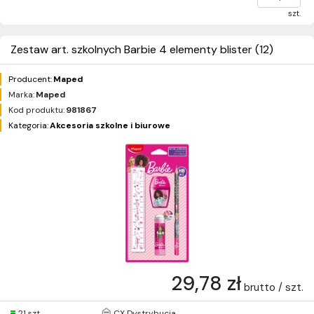
szt.
Zestaw art. szkolnych Barbie 4 elementy blister (12)
Producent:
Maped
Marka:
Maped
Kod produktu:
981867
Kategoria:
Akcesoria szkolne i biurowe
29,78 zł
brutto / szt.
21 szt.
CX Dystrybucja