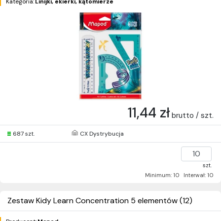
Kategoria:
Linijki, ekierki, kątomierze
11,44 zł
brutto / szt.
687 szt.
CX Dystrybucja
szt.
Minimum: 10
Interwał: 10
Zestaw Kidy Learn Concentration 5 elementów (12)