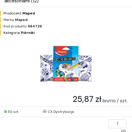
akcesoriami (12)
Producent:
Maped
Marka:
Maped
Kod produktu:
984729
Kategoria:
Piórniki
25,87 zł
brutto / szt.
30 szt.
CX Dystrybucja
szt.