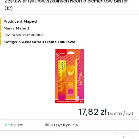
Zestaw artykułów szkolnych Neon 5 elementów blister
(12)
Producent:
Maped
Marka:
Maped
Kod produktu:
981883
Kategoria:
Akcesoria szkolne i biurowe
17,82 zł
brutto / szt.
1023 szt.
CX Dystrybucja