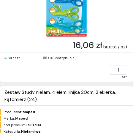
16,06 zł
brutto / szt.
347 szt.
CX Dystrybucja
szt.
Zestaw Study niełam. 4 elem. linijka 20cm, 2 ekierka,
kątomierz (24)
Producent:
Maped
Marka:
Maped
Kod produktu:
981703
Kategoria:
Niełamliwe