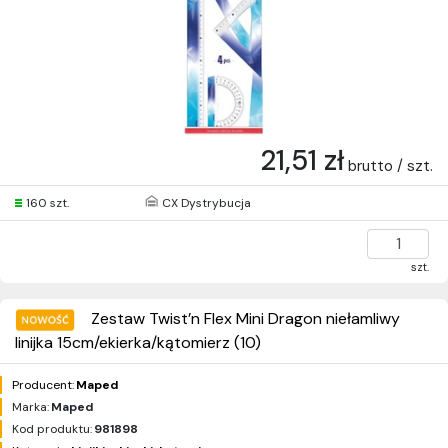
21,51 zł
brutto / szt.
160 szt.
CX Dystrybucja
szt.
Zestaw Twist’n Flex Mini Dragon niełamliwy
linijka 15cm/ekierka/kątomierz (10)
Producent:
Maped
Marka:
Maped
Kod produktu:
981898