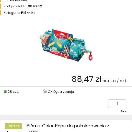
Kod produktu:
984732
Kategoria:
Piórniki
88,47 zł
brutto / szt.
28 szt.
CX Dystrybucja
szt.
Piórnik Color Peps do pokolorowania z