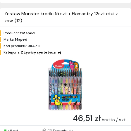
Zestaw Monster kredki 15 szt + Flamastry 12szt etui z
zaw. (12)
Producent:
Maped
Marka:
Maped
Kod produktu:
984718
Kategoria:
Z żywicy syntetycznej
46,51 zł
brutto / szt.
49 szt.
CX Dystrybucja