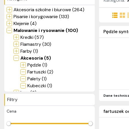
Kategoria:
Akcesoria szkolne i biurowe (264)
Pisanie i korygowanie (133)
Klejenie (4)
Malowanie i rysowanie (100)
Pędzle synt
Kredki (57)
Flamastry (30)
Farby (1)
Akcesoria (5)
Pędzle (1)
Fartuszki (2)
Palety (1)
Kubeczki (1)
Inne (6)
Dane technic
Filtry
Zestawy (6)
Wycinanie i cięcie (75)
fartuszek o
Cena
Zszywanie i dziurkowanie (57)
Artykuły papiernicze (179)
Zabawki (95)