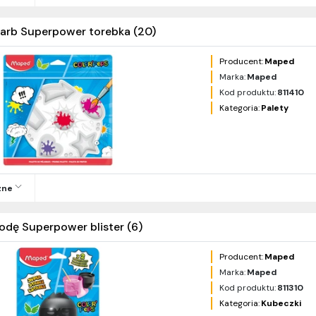
farb Superpower torebka (20)
Producent:
Maped
Marka:
Maped
Kod produktu:
811410
Kategoria:
Palety
zne
dę Superpower blister (6)
Producent:
Maped
Marka:
Maped
Kod produktu:
811310
Kategoria:
Kubeczki