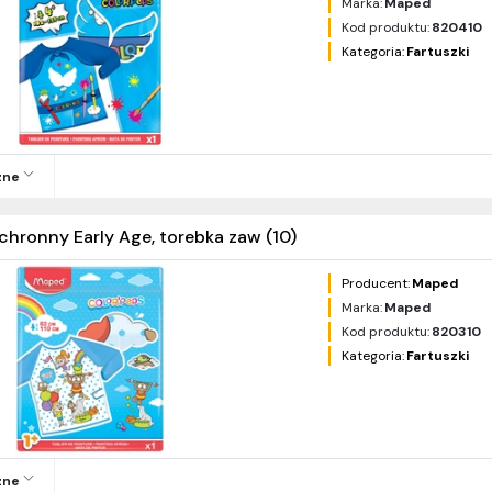
Marka:
Maped
Kod produktu:
820410
Kategoria:
Fartuszki
zne
chronny Early Age, torebka zaw (10)
Producent:
Maped
Marka:
Maped
Kod produktu:
820310
Kategoria:
Fartuszki
zne