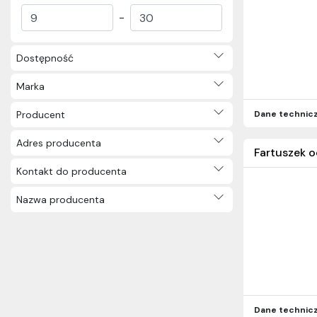
Picnik (77)
-
Kolekcje (326)
Inne (9)
Dostępność
Marka
Producent
Dane technic
Adres producenta
Fartuszek o
Kontakt do producenta
Nazwa producenta
Dane technic