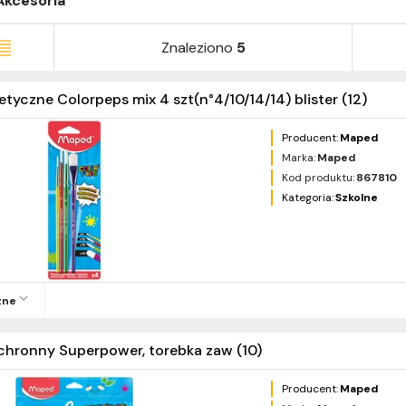
Akcesoria
Znaleziono
5
etyczne Colorpeps mix 4 szt(n°4/10/14/14) blister (12)
Producent:
Maped
Marka:
Maped
Kod produktu:
867810
Kategoria:
Szkolne
zne
chronny Superpower, torebka zaw (10)
Producent:
Maped