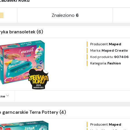
Zabawki Roku
Znaleziono
6
ryka bransoletek (6)
Producent:
Maped
Marka:
Maped Creativ
Kod produktu:
907406
Kategoria:
Fashion
zne
o garncarskie Terra Pottery (4)
Producent:
Maped