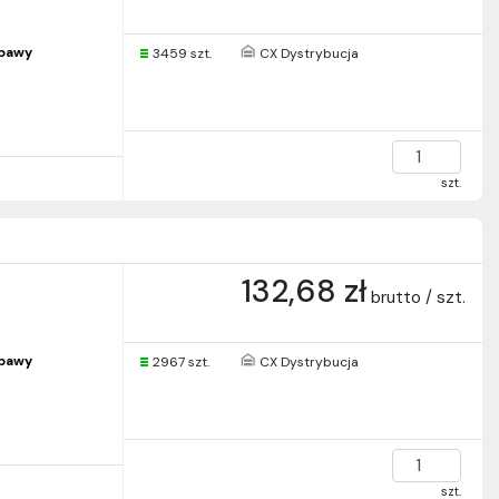
abawy
3459 szt.
CX Dystrybucja
szt.
132,68 zł
brutto / szt.
abawy
2967 szt.
CX Dystrybucja
szt.