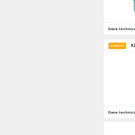
Dane technic
K
Dane technic