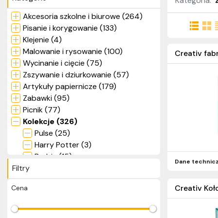
Kategoria:
Akcesoria szkolne i biurowe (264)
Pisanie i korygowanie (133)
Klejenie (4)
Malowanie i rysowanie (100)
Creativ fab
Wycinanie i cięcie (75)
Zszywanie i dziurkowanie (57)
Artykuły papiernicze (179)
Zabawki (95)
Picnik (77)
Kolekcje (326)
Pulse (25)
Harry Potter (3)
Barbie (15)
Dane technic
Filtry
Pixel (10)
Superman (7)
Creativ Koł
Cena
Deepsea Paradise (9)
Jungle Fever (16)
Neon (18)