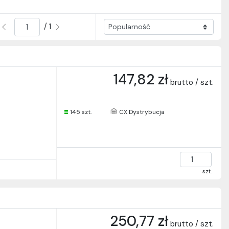
/ 1
147,82 zł
brutto / szt.
145 szt.
CX Dystrybucja
szt.
250,77 zł
brutto / szt.