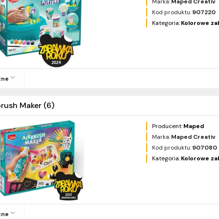
Marka:
Maped Creativ
Kod produktu:
907220
Kategoria:
Kolorowe z
zne
brush Maker (6)
Producent:
Maped
Marka:
Maped Creativ
Kod produktu:
907080
Kategoria:
Kolorowe z
zne