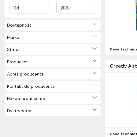
Pastel (42)
-
Miniz (21)
Concept Kids (16)
Dostępność
Nagrodzone (8)
Zabawki Roku (6)
Marka
Kidy Learn (20)
Kidy Learn Concentration (12)
Status
Dane technic
Mini Cute (3)
Producent
Smiling Planet (15)
Creativ Air
Croc Croc (17)
Adres producenta
Early Age (16)
Dla leworęcznych (8)
Kontakt do producenta
FSC (14)
Nazwa producenta
Notesy do odrysowywania (3)
Arctic (16)
Dystrybutor
Dragon (20)
Muminki (6)
Inne (9)
Dane technic