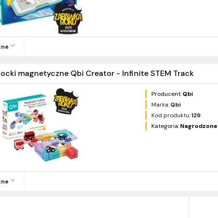
zne
locki magnetyczne Qbi Creator - Infinite STEM Track
Producent:
Qbi
Marka:
Qbi
Kod produktu:
129
Kategoria:
Nagrodzone
zne