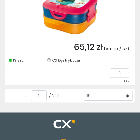
65,12 zł
brutto / szt.
19 szt.
CX Dystrybucja
szt.
/ 2