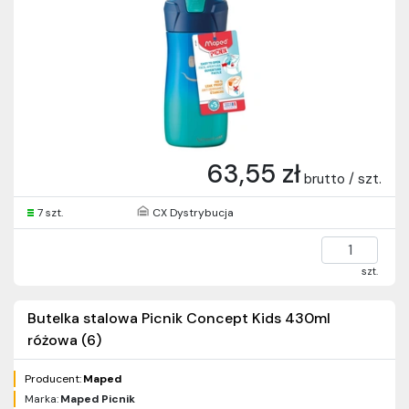
63,55 zł
brutto / szt.
7 szt.
CX Dystrybucja
szt.
Butelka stalowa Picnik Concept Kids 430ml
różowa (6)
Producent:
Maped
Marka:
Maped Picnik