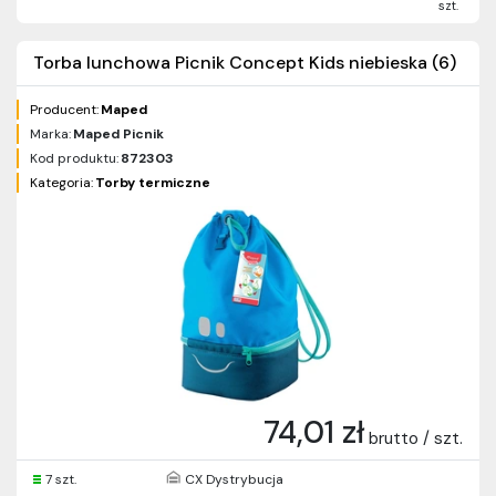
szt.
Torba lunchowa Picnik Concept Kids niebieska (6)
Producent:
Maped
Marka:
Maped Picnik
Kod produktu:
872303
Kategoria:
Torby termiczne
74,01 zł
brutto / szt.
7 szt.
CX Dystrybucja