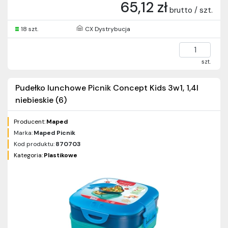
65,12 zł
brutto / szt.
18 szt.
CX Dystrybucja
szt.
Pudełko lunchowe Picnik Concept Kids 3w1, 1,4l
niebieskie (6)
Producent:
Maped
Marka:
Maped Picnik
Kod produktu:
870703
Kategoria:
Plastikowe