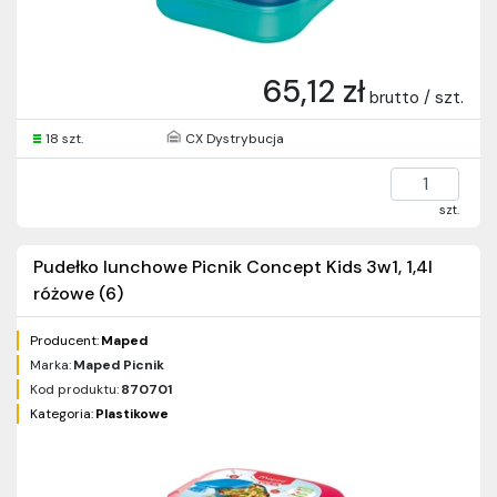
65,12 zł
brutto / szt.
18 szt.
CX Dystrybucja
szt.
Pudełko lunchowe Picnik Concept Kids 3w1, 1,4l
różowe (6)
Producent:
Maped
Marka:
Maped Picnik
Kod produktu:
870701
Kategoria:
Plastikowe