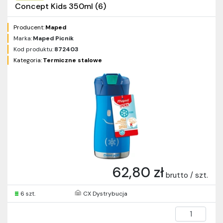
Concept Kids 350ml (6)
Producent:
Maped
Marka:
Maped Picnik
Kod produktu:
872403
Kategoria:
Termiczne stalowe
62,80 zł
brutto / szt.
6 szt.
CX Dystrybucja