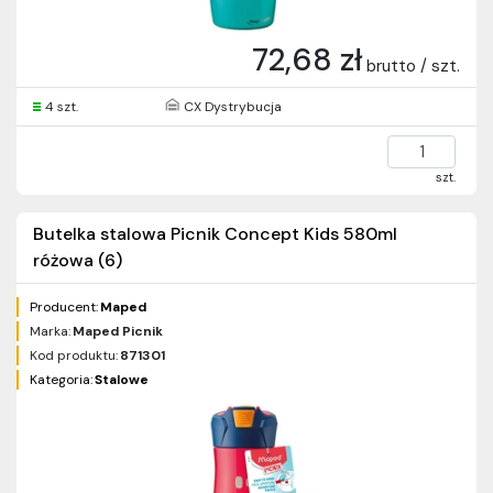
72,68 zł
brutto / szt.
4 szt.
CX Dystrybucja
szt.
Butelka stalowa Picnik Concept Kids 580ml
różowa (6)
Producent:
Maped
Marka:
Maped Picnik
Kod produktu:
871301
Kategoria:
Stalowe