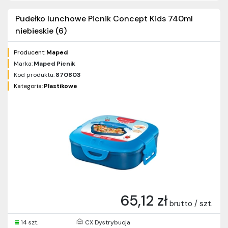
Pudełko lunchowe Picnik Concept Kids 740ml
niebieskie (6)
Producent:
Maped
Marka:
Maped Picnik
Kod produktu:
870803
Kategoria:
Plastikowe
65,12 zł
brutto / szt.
14 szt.
CX Dystrybucja