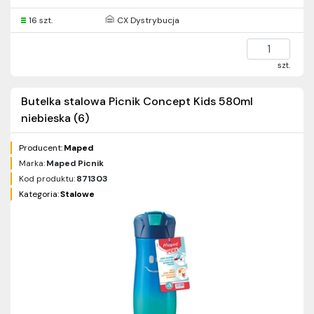
16 szt.
CX Dystrybucja
szt.
Butelka stalowa Picnik Concept Kids 580ml
niebieska (6)
Producent:
Maped
Marka:
Maped Picnik
Kod produktu:
871303
Kategoria:
Stalowe