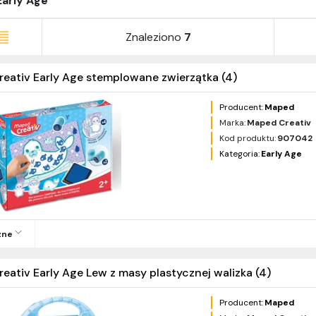
Early Age
Znaleziono
7
reativ Early Age stemplowane zwierzątka (4)
Producent:
Maped
Marka:
Maped Creativ
Kod produktu:
907042
Kategoria:
Early Age
zne
reativ Early Age Lew z masy plastycznej walizka (4)
Producent:
Maped