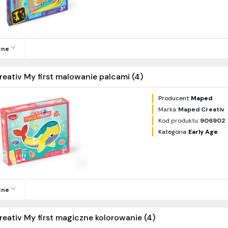
zne
reativ My first malowanie palcami (4)
Producent:
Maped
Marka:
Maped Creativ
Kod produktu:
906902
Kategoria:
Early Age
zne
reativ My first magiczne kolorowanie (4)