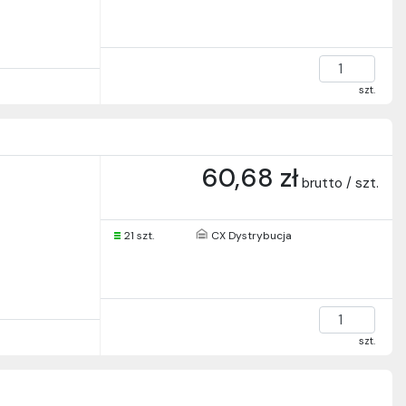
szt.
60,68 zł
brutto / szt.
21 szt.
CX Dystrybucja
szt.