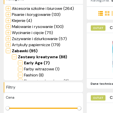
Kategoria:
Akcesoria szkolne i biurowe (264)
Pisanie i korygowanie (133)
Klejenie (4)
Malowanie i rysowanie (100)
C
Wycinanie i cięcie (75)
Zszywanie i dziurkowanie (57)
Artykuły papiernicze (179)
Zabawki (95)
Zestawy kreatywne (88)
Early Age (7)
Farby witrazowe (1)
Fashion (8)
Flamastry dmuchane (3)
Dane technic
Filtry
Kolorowanki wodne (6)
Kolorowe zabawy (31)
C
Cena
Masy plastyczne (10)
Mozaiki (7)
Odlewy gipsowe (2)