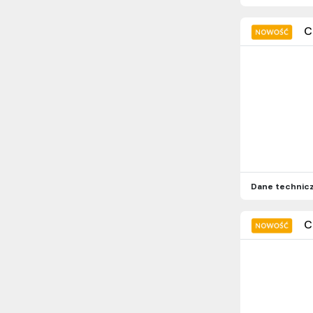
C
Dane technic
C