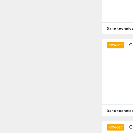
Dane technic
C
Dane technic
C