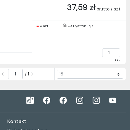
37,59 zł
brutto / szt.
0 szt.
CX Dystrybucja
szt.
/ 1
Kontakt