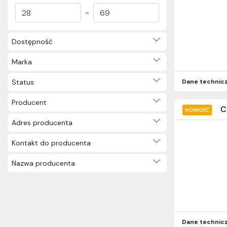
Tablice (13)
-
Klocki magnetyczne (7)
Picnik (77)
Dostępność
Kolekcje (326)
Inne (9)
Marka
Status
Dane technic
Producent
C
Adres producenta
Kontakt do producenta
Nazwa producenta
Dane technic