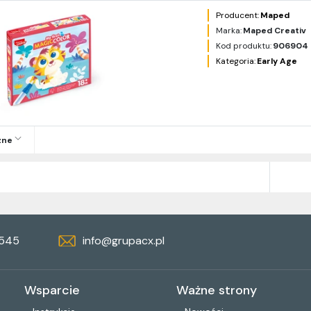
Producent:
Maped
Marka:
Maped Creativ
Kod produktu:
906904
Kategoria:
Early Age
zne
 545
info@grupacx.pl
Wsparcie
Ważne strony