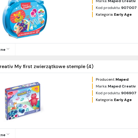
Marka:
Maped Creativ
Kod produktu:
907007
Kategoria:
Early Age
zne
reativ My first zwierzątkowe stemple (4)
Producent:
Maped
Marka:
Maped Creativ
Kod produktu:
906907
Kategoria:
Early Age
zne