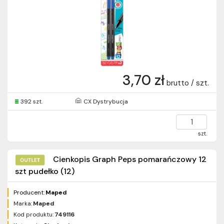
3,70 zł
brutto / szt.
392 szt.
CX Dystrybucja
szt.
Cienkopis Graph Peps pomarańczowy 12
szt pudełko (12)
Producent:
Maped
Marka:
Maped
Kod produktu:
749116