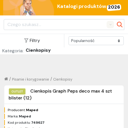
Katalogi produktów
2026
Search
Filtry
Cienkopisy
Kategoria:
/
/
Pisanie i korygowanie
Cienkopisy
Cienkopis Graph Peps deco max 4 szt
blister (12)
Producent:
Maped
Marka:
Maped
Kod produktu:
749627