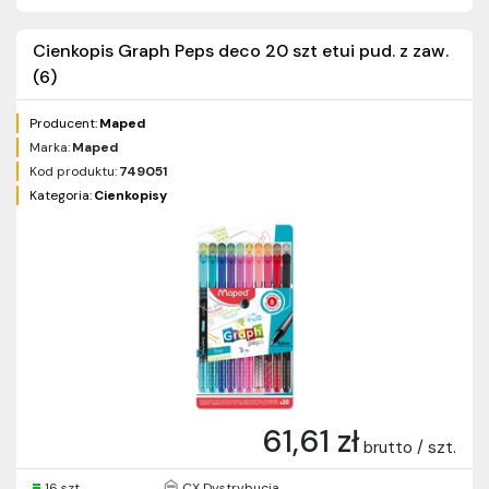
Cienkopis Graph Peps deco 20 szt etui pud. z zaw.
(6)
Producent:
Maped
Marka:
Maped
Kod produktu:
749051
Kategoria:
Cienkopisy
61,61 zł
brutto / szt.
16 szt.
CX Dystrybucja