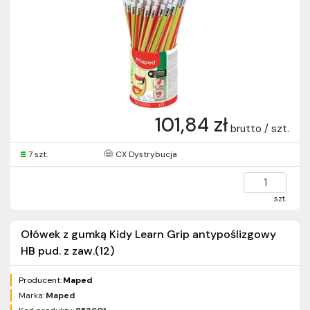
101,84 zł
brutto / szt.
7 szt.
CX Dystrybucja
szt.
Ołówek z gumką Kidy Learn Grip antypoślizgowy
HB pud. z zaw.(12)
Producent:
Maped
Marka:
Maped