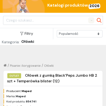
Katalogi produktów
2026
Search
Filtry
Ołówki
Kategoria:
/
/
Pisanie i korygowanie
Ołówki
Ołówek z gumką Black’Peps Jumbo HB 2
szt + Temperówka blister (12)
Producent:
Maped
Marka:
Maped
Kod produktu:
854741