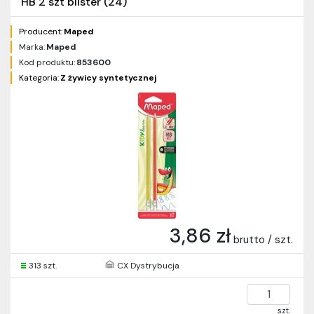
HB 2 szt blister (24)
Producent:
Maped
Marka:
Maped
Kod produktu:
853600
Kategoria:
Z żywicy syntetycznej
3,86 zł
brutto / szt.
313 szt.
CX Dystrybucja
szt.