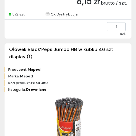
8,15 zł
brutto / szt.
372 szt.
CX Dystrybucja
szt.
Ołówek Black’Peps Jumbo HB w kubku 46 szt
display (1)
Producent:
Maped
Marka:
Maped
Kod produktu:
854059
Kategoria:
Drewniane