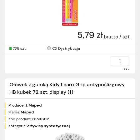
5,79 zł
brutto / szt.
738 szt.
CX Dystrybucja
szt.
Ołówek z gumką Kidy Learn Grip antypoślizgowy
HB kubek 72 szt. display (1)
Producent:
Maped
Marka:
Maped
Kod produktu:
853602
Kategoria:
Z żywicy syntetycznej