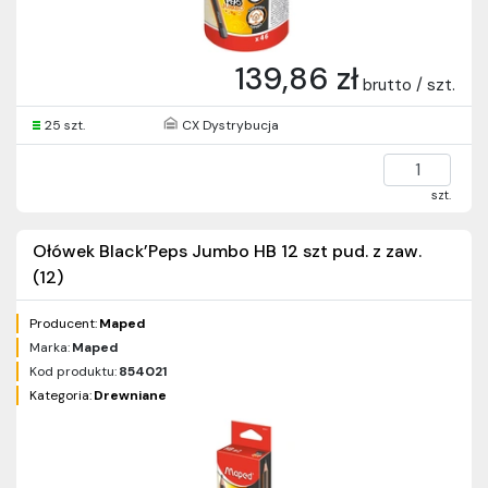
139,86 zł
brutto / szt.
25 szt.
CX Dystrybucja
szt.
Ołówek Black’Peps Jumbo HB 12 szt pud. z zaw.
(12)
Producent:
Maped
Marka:
Maped
Kod produktu:
854021
Kategoria:
Drewniane