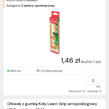
Kod produktu:
853601
Kategoria:
Z żywicy syntetycznej
1,46 zł
brutto / szt.
660 szt.
CX Dystrybucja
szt.
Minimum: 12
Interwał: 12
Ołówek z gumką Kidy Learn Grip antypoślizgowy