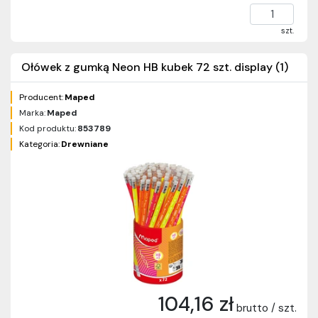
szt.
Ołówek z gumką Neon HB kubek 72 szt. display (1)
Producent:
Maped
Marka:
Maped
Kod produktu:
853789
Kategoria:
Drewniane
104,16 zł
brutto / szt.