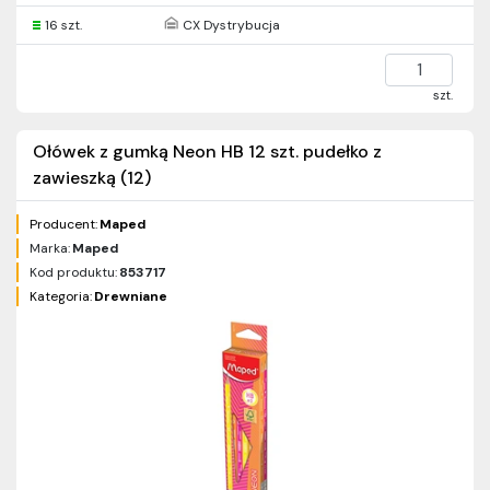
16 szt.
CX Dystrybucja
szt.
Ołówek z gumką Neon HB 12 szt. pudełko z
zawieszką (12)
Producent:
Maped
Marka:
Maped
Kod produktu:
853717
Kategoria:
Drewniane