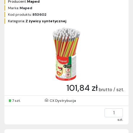
Producent:
Maped
Marka:
Maped
Kod produktu:
853602
Kategoria:
Z żywicy syntetycznej
101,84 zł
brutto / szt.
7 szt.
CX Dystrybucja
szt.