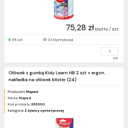
75,28 zł
brutto / szt.
174 szt.
CX Dystrybucja
szt.
Ołówek z gumką Kidy Learn HB 2 szt + ergon.
nakładka na ołówek blister (24)
Producent:
Maped
Marka:
Maped
Kod produktu:
853500
Kategoria:
Z żywicy syntetycznej