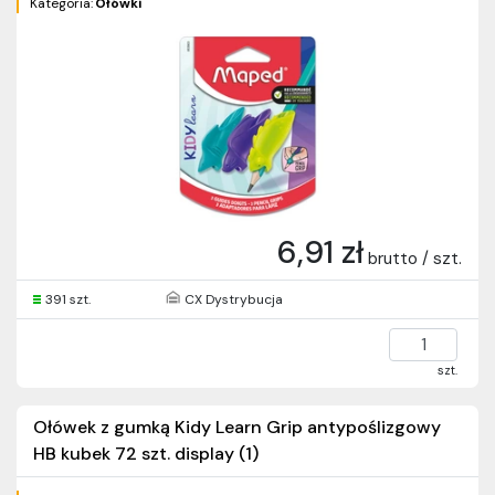
Kategoria:
Ołówki
6,91 zł
brutto / szt.
391 szt.
CX Dystrybucja
szt.
Ołówek z gumką Kidy Learn Grip antypoślizgowy
HB kubek 72 szt. display (1)