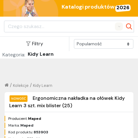
Katalogi produktów
2026
Search
Filtry
Kidy Learn
Kategoria:
/
/
Kolekcje
Kidy Learn
Ergonomiczna nakładka na ołówek Kidy
Learn 3 szt. mix blister (25)
Producent:
Maped
Marka:
Maped
Kod produktu:
853903