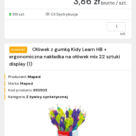
3,86 zł
brutto / szt.
313 szt.
CX Dystrybucja
szt.
Ołówek z gumką Kidy Learn HB +
ergonomiczna nakładka na ołówek mix 22 sztuki
display (1)
Producent:
Maped
Marka:
Maped
Kod produktu:
853503
Kategoria:
Z żywicy syntetycznej