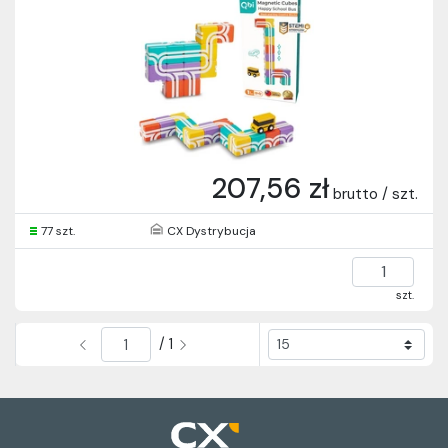
207,56 zł
brutto / szt.
77 szt.
CX Dystrybucja
szt.
/ 1