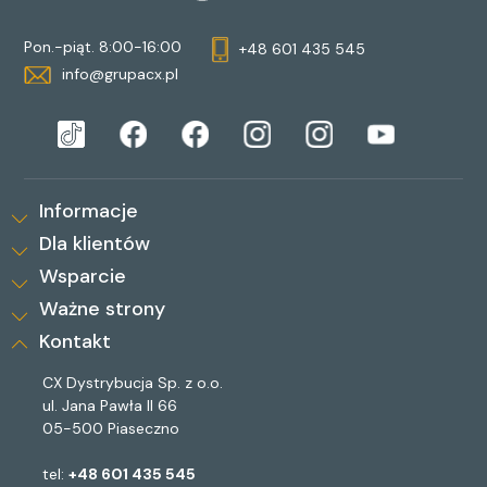
Pon.-piąt. 8:00-16:00
+48 601 435 545
info@grupacx.pl
Informacje
Dla klientów
Wsparcie
Ważne strony
Kontakt
CX Dystrybucja Sp. z o.o.
ul. Jana Pawła II 66
05-500 Piaseczno
tel:
+48 601 435 545