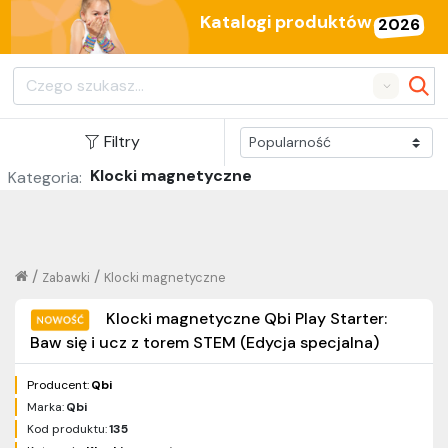
Katalogi produktów
2026
Search
Filtry
Klocki magnetyczne
Kategoria:
/
/
Zabawki
Klocki magnetyczne
Klocki magnetyczne Qbi Play Starter:
Baw się i ucz z torem STEM (Edycja specjalna)
Producent:
Qbi
Marka:
Qbi
Kod produktu:
135