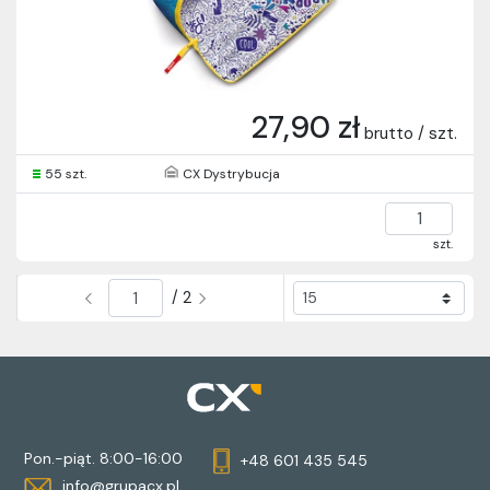
27,90 zł
brutto / szt.
55 szt.
CX Dystrybucja
szt.
/ 2
Pon.-piąt. 8:00-16:00
+48 601 435 545
info@grupacx.pl