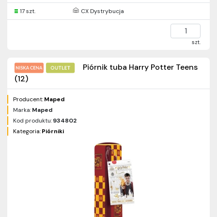
17 szt.
CX Dystrybucja
szt.
Piórnik tuba Harry Potter Teens
(12)
Producent:
Maped
Marka:
Maped
Kod produktu:
934802
Kategoria:
Piórniki