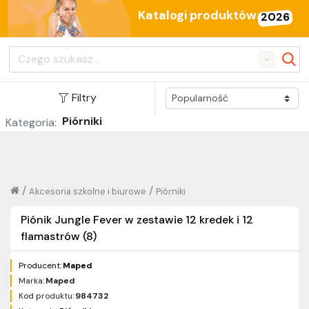
Katalogi produktów
2026
Search
Filtry
Piórniki
Kategoria:
/
/
Akcesoria szkolne i biurowe
Piórniki
Piónik Jungle Fever w zestawie 12 kredek i 12
flamastrów (8)
Producent:
Maped
Marka:
Maped
Kod produktu:
984732