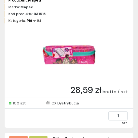
Producent:
Maped
Marka:
Maped
Kod produktu:
931915
Kategoria:
Piórniki
28,59 zł
brutto / szt.
100 szt.
CX Dystrybucja
szt.