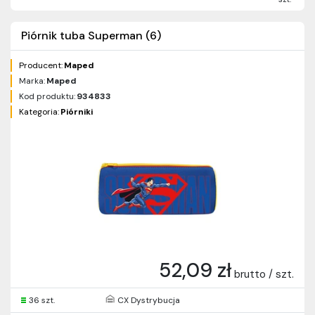
Piórnik tuba Superman (6)
Producent:
Maped
Marka:
Maped
Kod produktu:
934833
Kategoria:
Piórniki
52,09 zł
brutto / szt.
36 szt.
CX Dystrybucja