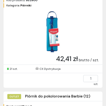
Kod produktu:
932900
Kategoria:
Piórniki
42,41 zł
brutto / szt.
21 szt.
CX Dystrybucja
szt.
Piórnik do pokolorowania Barbie (12)