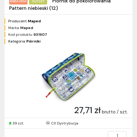
Piórnik do pokolorowania
Pattern niebieski (12)
Producent:
Maped
Marka:
Maped
Kod produktu:
931907
Kategoria:
Piórniki
27,71 zł
brutto / szt.
39 szt.
CX Dystrybucja